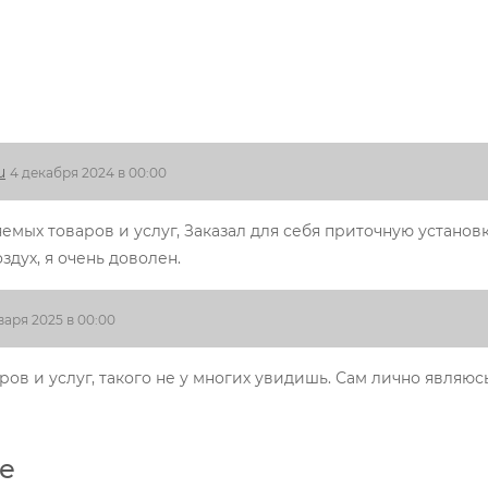
u
4 декабря 2024 в 00:00
мых товаров и услуг, Заказал для себя приточную установк
здух, я очень доволен.
варя 2025 в 00:00
ов и услуг, такого не у многих увидишь. Сам лично являюс
е