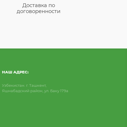
Доставка по
договоренности
НАШ АДРЕС:
Узбекистан. г. Ташкент,
Яшнабадский район, ул. Баку 179а