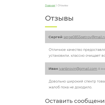
Главная
\ Отзывы
Отзывы
Сергей
serge0855petrov@mail.r
Отличное качество предоставляе
установили. классно очищает во
Иван
ivanbrovin@gmail.com
8 ян
Довольно широкий спектр товар
жалоб пока не доходило.
Оставить сообщени